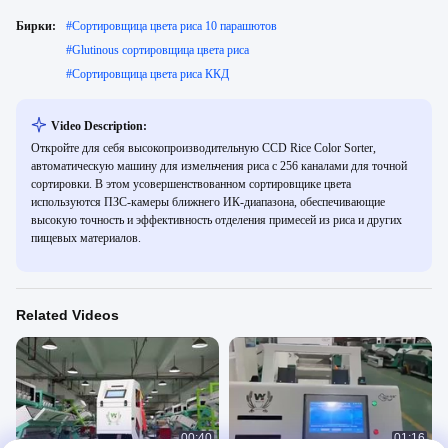
Бирки:
#
Сортировщица цвета риса 10 парашютов
#
Glutinous сортировщица цвета риса
#
Сортировщица цвета риса ККД
Video Description:
Откройте для себя высокопроизводительную CCD Rice Color Sorter,
автоматическую машину для измельчения риса с 256 каналами для точной
сортировки. В этом усовершенствованном сортировщике цвета
используются ПЗС-камеры ближнего ИК-диапазона, обеспечивающие
высокую точность и эффективность отделения примесей из риса и других
пищевых материалов.
Related Videos
00:40
01:16