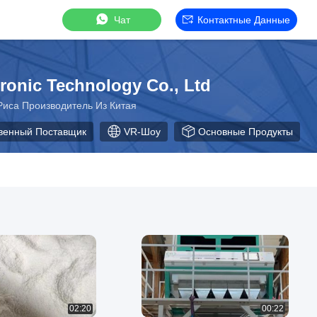
Чат
Контактные Данные
ronic Technology Co., Ltd
иса Производитель Из Китая
венный Поставщик
VR-Шоу
Основные Продукты
02:20
00:22