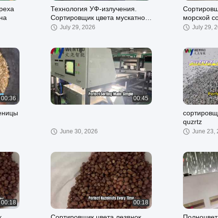
реха
Технология УФ-излучения.
Сортировщ
на
Сортировщик цвета мускатного
морской с
ореха. Удаляет афлатоксин.
примеси
July 29, 2026
July 29, 
00:36
00:45
еницы
сортировщ
quzrtz
June 30, 2026
June 23,
00:18
00:18
к
Сортировщик цвета лезянок
Полноцвет