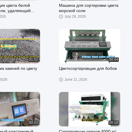
ик цвета белой
Машина для сортировки цвета
оли, удаляющий
морской соли
2026
July 29, 2026
01:52
00:44
ик камней по цвету
Цветосортировщик для бобов
 2026
June 11, 2026
00:43
00:18
ный пластиковый
Сортировщик орехов 4000 кг/