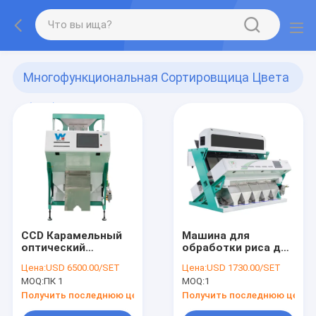
Многофункциональная Сортировщица Цвета
(204)
CCD Карамельный
Машина для
оптический
обработки риса для
сортировщик риса
сортировки по
Цена:
USD 6500.00/SET
Цена:
USD 1730.00/SET
цвету
MOQ:
ПК 1
MOQ:
1
Получить последнюю цену
Получить последнюю цену