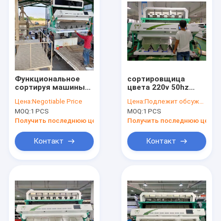
Функциональное
сортировщица
сортируя машины
цвета 220v 50hz
красной квиноа
2.9kw
Цена:
Negotiable Price
Цена:
Подлежит обсуждению
оптически Multi с
многофункциональная,
MOQ:
1 PCS
MOQ:
1 PCS
камерой Тошиба
машина соли моря
сортируя
Получить последнюю цену
Получить последнюю цену
Контакт
Контакт
Дом
Продукты
Ролики