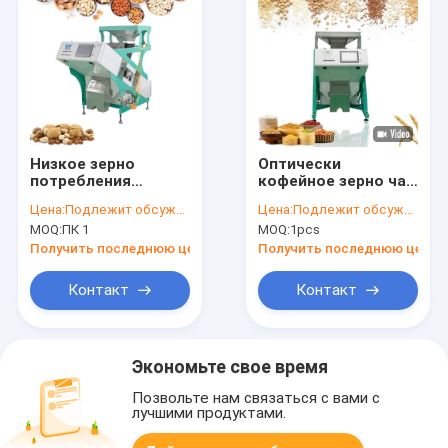
Низкое зерно
Оптически
потребления
кофейное зерно чая
осеменяет машину
сортируя машины
Цена:
Подлежит обсуждению
Цена:
Подлежит обсуждению
цвета риса
цвета кардамона
MOQ:
ПК 1
MOQ:
1pcs
сортируя
многофункциональное
высушило чокнутую
Получить последнюю цену
Получить последнюю цену
сортировщицу
цвета
Контакт
Контакт
Экономьте свое время
Позвольте нам связаться с вами с
лучшими продуктами.