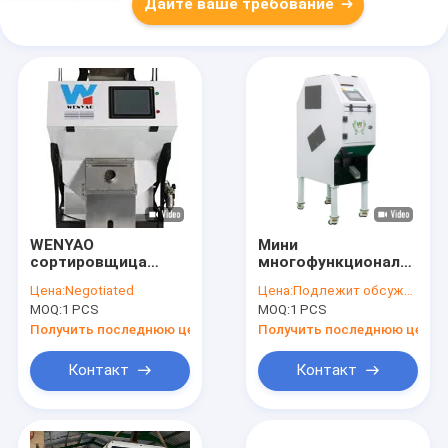
Дайте ваше требование
WENYAO
Мини
сортировщица
многофункциональная
цвета /H 1 тонны
5400+пиксельная
Цена:
Negotiated
Цена:
Подлежит обсуждению
многофункциональная,
RGB цветовая
MOQ:
1 PCS
MOQ:
1 PCS
1 сортировальная
сортировка
машина изюминки
Получить последнюю цену
Получить последнюю цену
парашюта
Контакт
Контакт