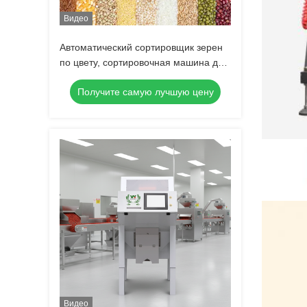
Видео
Автоматический сортировщик зерен
по цвету, сортировочная машина для
кофейных зерен,
Получите самую лучшую цену
многофункциональный сепаратор
для соевых бобов, чечевицы, нута
Видео