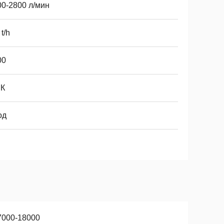
00-2800 л/мин
 t/h
00
К
од
7000-18000