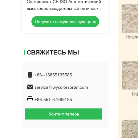
Сертификат CE ISO Автоматический
высокопроизводительный оптический
сортировщик цветов Черные бобы
Получите самую лучшую цену
Кофейные бобы Линзы Машина для
сортировки цветов для продажи 2026
СВЯЖИТЕСЬ МЫ
+86--13855135585
service@wycolorsorter.com
+86-551-67699185
Контакт теперь