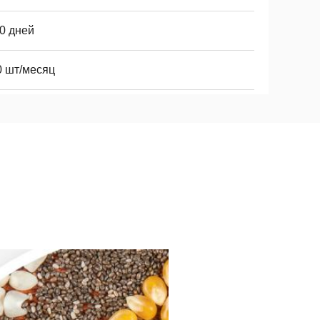
0 дней
0 шт/месяц