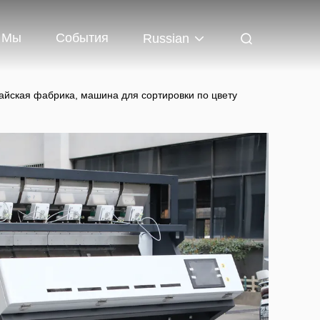
 Мы
События
Russian
айская фабрика, машина для сортировки по цвету