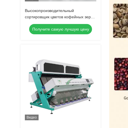
Высокопроизводительный
сортировщик цветов кофейных зерен
с сенсором Toshiba CCD Японии,
Получите самую лучшую цену
≥99,99% точности сортировки и 2-
летняя гарантия
Видео