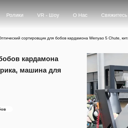
Ролики
VR - Шоу
О Нас
Свяжитесь
Оптический сортировщик для бобов кардамона Wenyao 5 Chute, кит
бобов кардамона
брика, машина для
бов