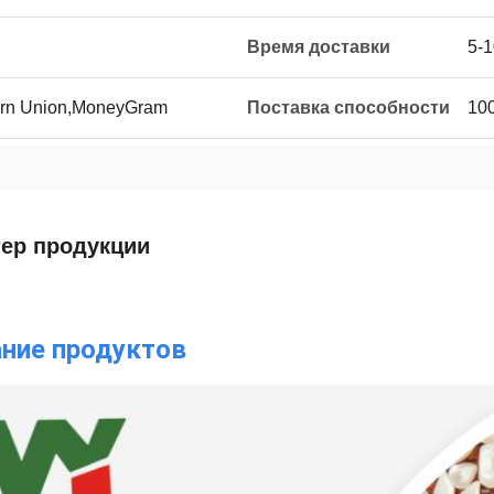
Время доставки
5-1
ern Union,MoneyGram
Поставка способности
10
тер продукции
ние продуктов