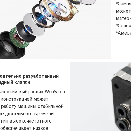
*Самая
может
матер
*Сенсо
*Амер
оятельно разработанный
идный клапан
ический выбросник WenYao с
 конструкцией может
 работу машины стабильной
ие длительного времени.
тип высокочастотного
 обеспечивает низкое