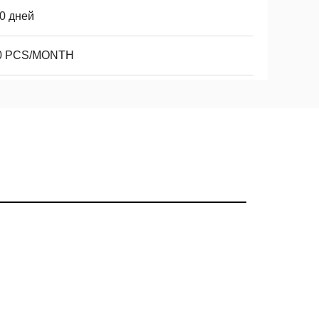
0 дней
0 PCS/MONTH