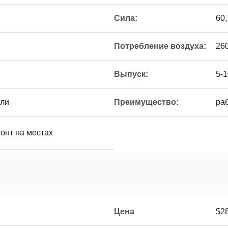
Сила:
60,
Потребление воздуха:
26
Выпуск:
5-1
али
Преимущество:
ра
онт на местах
Цена
$2