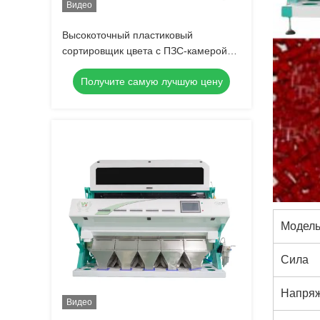
Видео
Высокоточный пластиковый
сортировщик цвета с ПЗС-камерой
5400 пикселей для точности
Получите самую лучшую цену
сортировки 99,98% и
производительности 4-5 т/ч
Модел
Сила
Напря
Видео