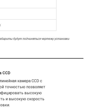
м
габариты будут подчиняться чертежу установки
а CCD
 линейная камера CCD с
ой точностью позволяет
ифицировать высокую
сть и высокую скорость
овки.