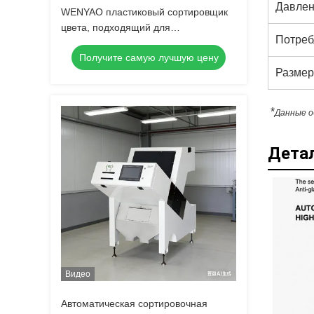
Давлен
WENYAO пластиковый сортировщик
цвета, подходящий для
Потреб
сортировочной машины по цвету
Получите самую лучшую цену
хлопьев ПЭТ, ПК, HDPE, ПВХ
Размер
*
Данные о
Дета
Видео
Автоматическая сортировочная