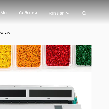
 Мы
События
Russian
eanyao