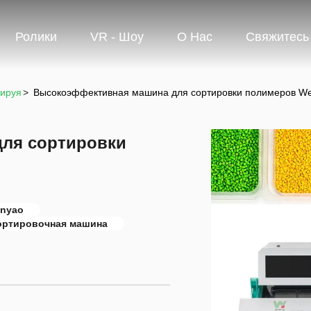
Ролики
VR - Шоу
О Нас
Свяжитесь
тируя
>
Высокоэффективная машина для сортировки полимеров W
ля сортировки
anyao
ортировочная машина