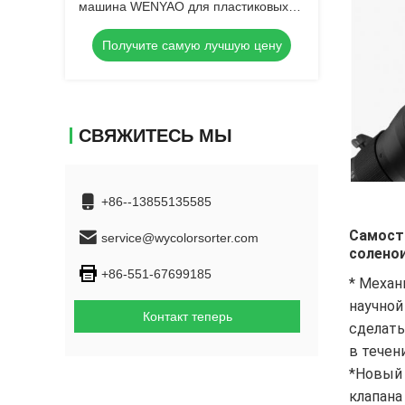
машина WENYAO для пластиковых
крышек, сортировщик цвета для ПЭТ-
Получите самую лучшую цену
бутылочных крышек,
многофункциональный пластиковый
сортировщик цвета
СВЯЖИТЕСЬ МЫ
+86--13855135585
Самост
service@wycolorsorter.com
солено
+86-551-67699185
* Механ
научной
Контакт теперь
сделать
в течен
*Новый 
клапана