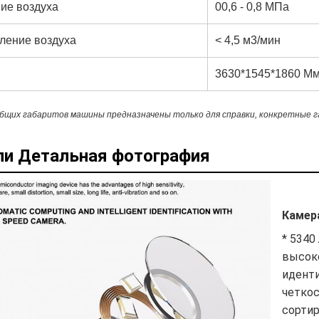
ие воздуха
00,6 - 0,8 МПа
ление воздуха
< 4,5 м3/мин
3630*1545*1860 М
бщих габаритов машины предназначены только для справки, конкретные 
ли Детальная фотография
Камер
* 5340
высок
идент
четко
сортир