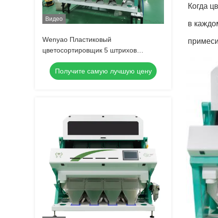
Когда ц
Видео
в каждо
Wenyao Пластиковый
примеси
цветосортировщик 5 штрихов
Пластиковые хлопья сортировщик
Получите самую лучшую цену
Автоматизированная пластмассовая
цветосортировочная машина для
переработки Пластмассовая
сортировка