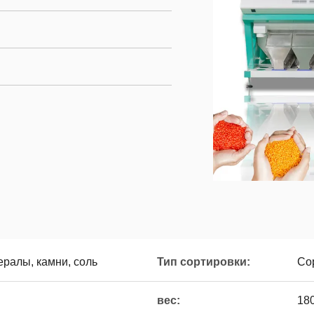
ералы, камни, соль
Тип сортировки:
Со
вес:
180