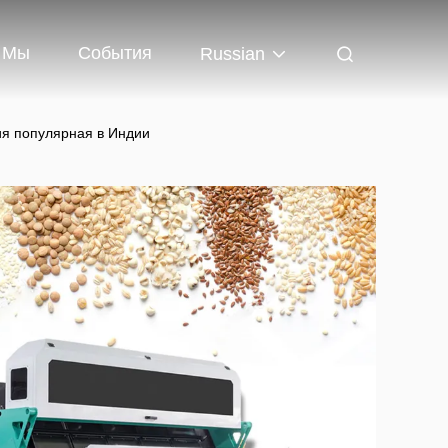
 Мы
События
Russian
я популярная в Индии