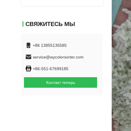
для датчика CCD 0,999 точность
цвета
СВЯЖИТЕСЬ МЫ
+86 13855135585
service@wycolorsorter.com
+86-551-67699185
Контакт теперь