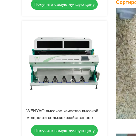
Сортиро
Получите самую лучшую цену
коричневая сепарация 220В Высокая
емкость 4200-7000 кг
WENYAO высокое качество высокой
мощности сельскохозяйственное
использование комбинированная
Получите самую лучшую цену
машина для обработки риса Япония