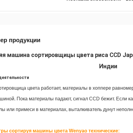
тер продукции
яя машина сортировщицы цвета риса CCD Japo
Индии
деятельности
ртировщица цвета работает,
 материалы
в хоппере равноме
шиной. Пока
 материалы падают,
сигнал CCD бежит. Если к
лы или примеси в материалах, выталкиватель дунут неполн
ры сортируя машины цвета Wenyao технические: