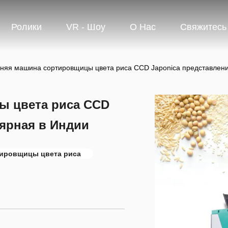
Ролики
VR - Шоу
О Нас
Свяжитесь
няя машина сортировщицы цвета риса CCD Japonica представлени
ы цвета риса CCD
лярная в Индии
ировщицы цвета риса