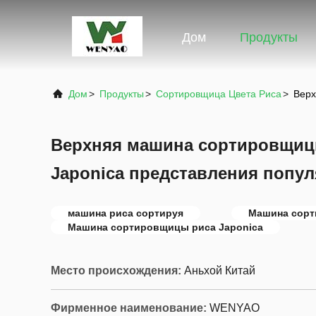
Дом
Продукты
Дом
>
Продукты
>
Сортировщица Цвета Риса
>
Верх
Верхняя машина сортировщиц
Japonica представления попу
машина риса сортируя
Машина сорт
Машина сортировщицы риса Japonica
Место происхождения:
Аньхой Китай
Фирменное наименование:
WENYAO