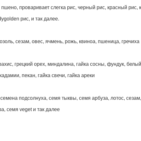
, пшено, проваривает слегка рис, черный рис, красный рис, 
dygolden рис, и так далее.
озоль, сезам, овес, ячмень, рожь, квиноа, пшеница, гречиха 
рахис, грецкий орех, миндалина, гайка сосны, фундук, белы
кадамии, пекан, гайка свечи, гайка ареки
семена подсолнуха, семя тыквы, семя арбуза, лотос, сезам,
а, семя veget и так далее