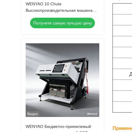
WENYAO 10 Chute
Высокопроизводительная машина
для очистки и сортировки рисового
Получите самую лучшую цену
зерна с японским датчиком CCD,
точность 0,999, гарантия 2 года
Д
Видео
WENYAO Бюджетно-приемлемый
Примен