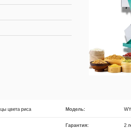
цы цвета риса
Модель:
WY
Гарантия:
2 л