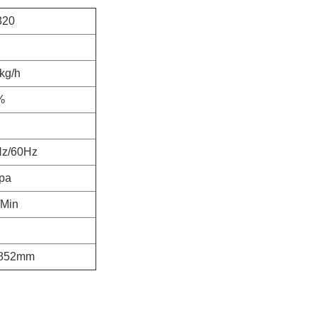
320
kg/h
%
Hz/60Hz
pa
/Min
1852mm