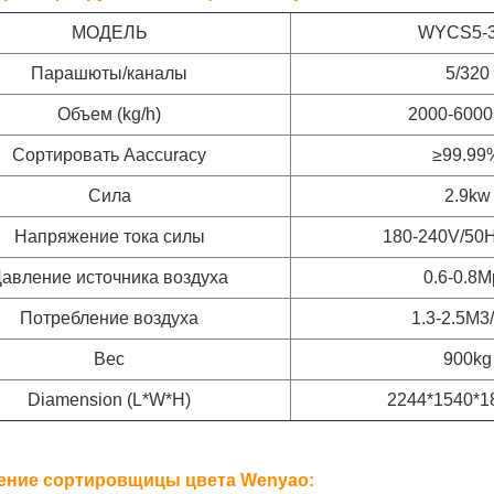
МОДЕЛЬ
WYCS5-
Парашюты/каналы
5/320
Объем (kg/h)
2000-6000
Сортировать Aaccuracy
≥99.99
Сила
2.9kw
Напряжение тока силы
180-240V/50
авление источника воздуха
0.6-0.8M
Потребление воздуха
1.3-2.5M3
Вес
900kg
Diamension (L*W*H)
2244*1540*
ение сортировщицы цвета Wenyao: