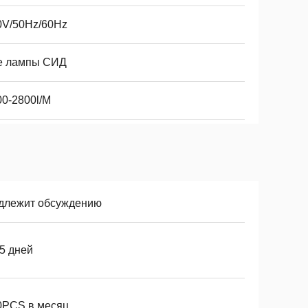
0V/50Hz/60Hz
е лампы СИД
00-2800l/M
длежит обсуждению
5 дней
0PCS в месяц