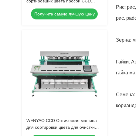
сортировщик цвета просой CCD
Рис: рис
оптический WENYAO 2 шлюзы CCD
Получите самую лучшую цену
Камера сортировщик риса
рис, pad
сортировщик цвета для сортировки
риса для удаления плесневого зерна
Зерна: м
Гайки: А
гайка ма
Семена: 
кориандр
WENYAO CCD Оптическая машина
для сортировки цвета для очистки
риса для рисовой мельницы Черно-