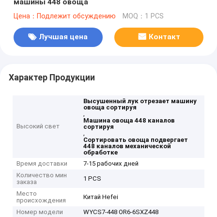
машины 448 овоща
Цена：Подлежит обсуждению
MOQ：1 PCS
Лучшая цена
Контакт
Характер Продукции
Высушенный лук отрезает машину
овоща сортируя
,
Машина овоща 448 каналов
Высокий свет
сортируя
,
Сортировать овоща подвергает
448 каналов механической
обработке
Время доставки
7-15 рабочих дней
Количество мин
1 PCS
заказа
Место
Китай Hefei
происхождения
Номер модели
WYCS7-448 OR6-6SXZ448