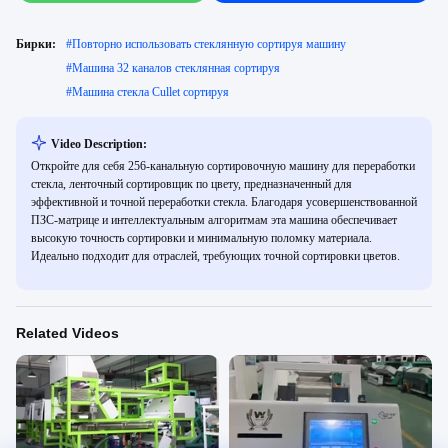
Бирки:
#
Повторно использовать стеклянную сортируя машину
#
Машина 32 каналов стеклянная сортируя
#
Машина стекла Cullet сортируя
Video Description:
Откройте для себя 256-канальную сортировочную машину для переработки
стекла, ленточный сортировщик по цвету, предназначенный для
эффективной и точной переработки стекла. Благодаря усовершенствованной
ПЗС-матрице и интеллектуальным алгоритмам эта машина обеспечивает
высокую точность сортировки и минимальную поломку материала.
Идеально подходит для отраслей, требующих точной сортировки цветов.
Related Videos