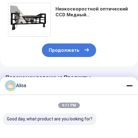
Низкоскоростной оптический
CCD Медный
цветосортировщик RGB Тип
ремня Алюминиевое стекло
Цветосортировщик
Продолжать
Порекомендованные Продукты
Alisa
9:11 PM
Good day, what product are you looking for?
Высокоточный
220В металл
Сортировщик