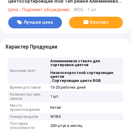
цветосортировщик RGB Тип ремня Алюминиевое
стекло Цветосортировщик
Цена：Подлежит обсуждению
MOQ：1 шт.
Лучшая цена
Контакт
Характер Продукции
Алюминиевое стекло для
сортировки цветов
,
Высокий свет
Низкоскоростной сортировщик
цветов
,
Сортировщик цвета RGB
Время доставки
15-20 рабочих дней
Количество мин
1 шт.
заказа
Место
Китай
происхождения
Номер модели
WYB4
Поставка
200 штук в месяц
способности